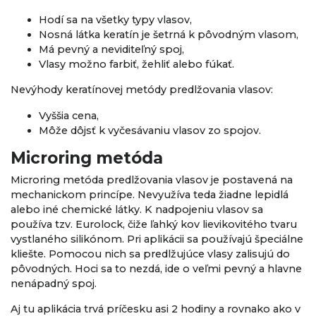
Hodí sa na všetky typy vlasov,
Nosná látka keratín je šetrná k pôvodným vlasom,
Má pevný a neviditeľný spoj,
Vlasy možno farbiť, žehliť alebo fúkať.
Nevýhody keratínovej metódy predlžovania vlasov:
Vyššia cena,
Môže dôjsť k vyčesávaniu vlasov zo spojov.
Microring metóda
Microring metóda predlžovania vlasov je postavená na
mechanickom princípe. Nevyužíva teda žiadne lepidlá
alebo iné chemické látky. K nadpojeniu vlasov sa
používa tzv. Eurolock, čiže ľahký kov lievikovitého tvaru
vystlaného silikónom. Pri aplikácii sa používajú špeciálne
kliešte. Pomocou nich sa predlžujúce vlasy zalisujú do
pôvodných. Hoci sa to nezdá, ide o veľmi pevný a hlavne
nenápadný spoj.
Aj tu aplikácia trvá príčesku asi 2 hodiny a rovnako ako v