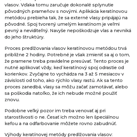
vlasov. Vďaka tomu zaručuje dokonalé splynutie
pôvodných prameňov s novými. Aplikácia keratínovou
metódou prebieha tak, že sa externé vlasy pripájajú na
pôvodné. Spoj tvorený umelým keratínom je veľmi
pevný a neviditeľný. Navyše nepoškodzuje vlas a nevniká
do jeho štruktúry.
Proces predlžovania vlasov keratínovou metódou trvá
približne 2 hodiny. Potrebné je však zmieniť sa aj o tom,
že pramene treba pravidelne presúvať. Tento proces je
nutné aplikovať vždy, keď keratínový spoj odrastie od
korienkov. Zvyčajne to vychádza na 3 až 5 mesiacov v
závislosti od toho, ako rýchlo vlasy rastú. Ak sa tento
proces zanedbá, vlasy sa môžu začať zamotávať, alebo
sa poškodia natoľko, že ich nebude možné použiť
znovu.
Podobne veľký pozor im treba venovať aj pri
starostlivosti o ne. Česať ich možno len špeciálnou
kefou a na odfarbovanie môžete rovno zabudnúť.
Výhody keratínovej metódy predlžovania vlasov: