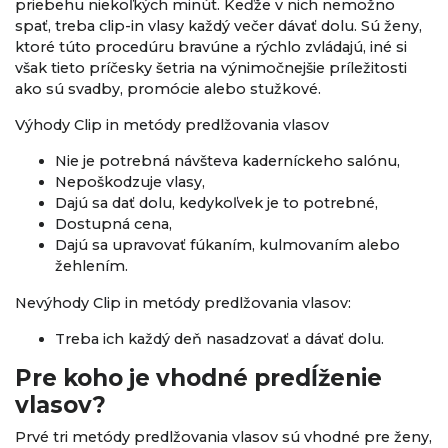
priebehu niekoľkých minút. Keďže v nich nemožno
spať, treba clip-in vlasy každý večer dávať dolu. Sú ženy,
ktoré túto procedúru bravúne a rýchlo zvládajú, iné si
však tieto príčesky šetria na výnimočnejšie príležitosti
ako sú svadby, promócie alebo stužkové.
Výhody Clip in metódy predlžovania vlasov
Nie je potrebná návšteva kaderníckeho salónu,
Nepoškodzuje vlasy,
Dajú sa dať dolu, kedykoľvek je to potrebné,
Dostupná cena,
Dajú sa upravovať fúkaním, kulmovaním alebo
žehlením.
Nevýhody Clip in metódy predlžovania vlasov:
Treba ich každý deň nasadzovať a dávať dolu.
Pre koho je vhodné predĺženie
vlasov?
Prvé tri metódy predlžovania vlasov sú vhodné pre ženy,