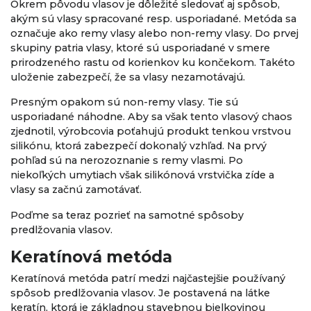
Okrem pôvodu vlasov je dôležité sledovať aj spôsob,
akým sú vlasy spracované resp. usporiadané. Metóda sa
označuje ako remy vlasy alebo non-remy vlasy. Do prvej
skupiny patria vlasy, ktoré sú usporiadané v smere
prirodzeného rastu od korienkov ku končekom. Takéto
uloženie zabezpečí, že sa vlasy nezamotávajú.
Presným opakom sú non-remy vlasy. Tie sú
usporiadané náhodne. Aby sa však tento vlasový chaos
zjednotil, výrobcovia poťahujú produkt tenkou vrstvou
silikónu, ktorá zabezpečí dokonalý vzhľad. Na prvý
pohľad sú na nerozoznanie s remy vlasmi. Po
niekoľkých umytiach však silikónová vrstvička zíde a
vlasy sa začnú zamotávať.
Poďme sa teraz pozrieť na samotné spôsoby
predlžovania vlasov.
Keratínová metóda
Keratínová metóda patrí medzi najčastejšie používaný
spôsob predlžovania vlasov. Je postavená na látke
keratín, ktorá je základnou stavebnou bielkovinou