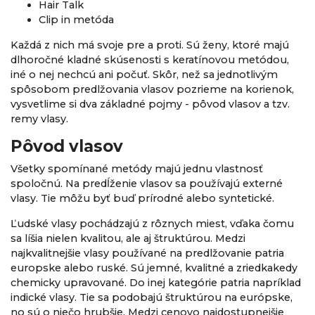
Hair Talk
Clip in metóda
Každá z nich má svoje pre a proti. Sú ženy, ktoré majú
dlhoročné kladné skúsenosti s keratínovou metódou,
iné o nej nechcú ani počuť. Skôr, než sa jednotlivým
spôsobom predlžovania vlasov pozrieme na korienok,
vysvetlime si dva základné pojmy - pôvod vlasov a tzv.
remy vlasy.
Pôvod vlasov
Všetky spomínané metódy majú jednu vlastnosť
spoločnú. Na predĺženie vlasov sa používajú externé
vlasy. Tie môžu byť buď prírodné alebo syntetické.
Ľudské vlasy pochádzajú z rôznych miest, vďaka čomu
sa líšia nielen kvalitou, ale aj štruktúrou. Medzi
najkvalitnejšie vlasy používané na predlžovanie patria
europske alebo ruské. Sú jemné, kvalitné a zriedkakedy
chemicky upravované. Do inej kategórie patria napríklad
indické vlasy. Tie sa podobajú štruktúrou na európske,
no sú o niečo hrubšie. Medzi cenovo najdostupnejšie