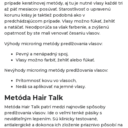
prípade keratínovej metódy, aj tu je nutné vlasy každé tri
až päť mesiacov posúvať. Starostlivosť o upravenú
korunu krásy je taktiež podobná ako v
predchádzajúcom prípade. Vlasy možno fúkať, žehliť
a natáčať. Neodporúča sa však farbenie, a zvýšenú
opatrnosť by ste mali venovať česaniu vlasov.
Výhody microring metódy predlžovania vlasov:
Pevný a nenápadný spoj,
Vlasy možno farbiť, žehliť alebo fúkať.
Nevýhody microring metódy predlžovania vlasov:
Prítomnosť kovu vo vlasoch,
Nedá sa aplikovať na jemné vlasy.
Metóda Hair Talk
Metóda Hair Talk patrí medzi najnovšie spôsoby
predlžovania vlasov. Ide o veľmi tenké pásiky s
neviditeľným lepením. Sú klinicky testované,
antialergické a dokonca ich zloženie priaznivo pôsobí na