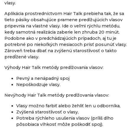
vlasy.
Aplikácia prostredníctvom Hair Talk prebieha tak, že sa
tieto pásiky obsahujúce pramene predlžujúcich vlasov
pripevnia na vlastné vlasy. Ide o veľmi rýchlu metódu,
kedy samotná realizácia zaberie len zhruba 20 minút.
Podobne ako v predchádzajúcich prípadoch, aj tu je
potrebné po niekoľkých mesiacoch prísť posunúť vlasy.
Zároveň treba dbať na zvýšenú starostlivosť o takto
predĺžené vlasy.
Výhody Hair Talk metódy predlžovania vlasov:
Pevný a nenápadný spoj
Nepoškodzuje vlasy.
Nevýhody Hair Talk metódy predlžovania vlasov:
Vlasy možno farbiť alebo žehliť len u odborníka,
Zvýšená starostlivosť o vlasy,
Potreba rýchleho usušenia vlasov (príliš dlho
pôsobiaca vlhkosť môže poškodiť spoj).