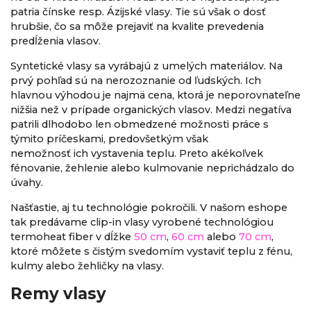
patria čínske resp. Ázijské vlasy. Tie sú však o dosť
hrubšie, čo sa môže prejaviť na kvalite prevedenia
predĺženia vlasov.
Syntetické vlasy sa vyrábajú z umelých materiálov. Na
prvý pohľad sú na nerozoznanie od ľudských. Ich
hlavnou výhodou je najmä cena, ktorá je neporovnateľne
nižšia než v prípade organických vlasov. Medzi negatíva
patrili dlhodobo len obmedzené možnosti práce s
týmito príčeskami, predovšetkým však
nemožnosť ich vystavenia teplu. Preto akékoľvek
fénovanie, žehlenie alebo kulmovanie neprichádzalo do
úvahy.
Našťastie, aj tu technológie pokročili. V našom eshope
tak predávame clip-in vlasy vyrobené technológiou
termoheat fiber v dĺžke
50 cm
,
60 cm
alebo
70 cm
,
ktoré môžete s čistým svedomím vystaviť teplu z fénu,
kulmy alebo žehličky na vlasy.
Remy vlasy