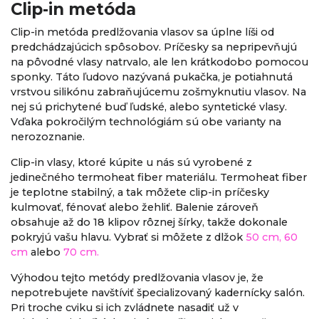
Clip-in metóda
Clip-in metóda predlžovania vlasov sa úplne líši od
predchádzajúcich spôsobov. Príčesky sa nepripevňujú
na pôvodné vlasy natrvalo, ale len krátkodobo pomocou
sponky. Táto ľudovo nazývaná pukačka, je potiahnutá
vrstvou silikónu zabraňujúcemu zošmyknutiu vlasov. Na
nej sú prichytené buď ľudské, alebo syntetické vlasy.
Vďaka pokročilým technológiám sú obe varianty na
nerozoznanie.
Clip-in vlasy, ktoré kúpite u nás sú vyrobené z
jedinečného termoheat fiber materiálu. Termoheat fiber
je teplotne stabilný, a tak môžete clip-in príčesky
kulmovať, fénovať alebo žehliť. Balenie zároveň
obsahuje až do 18 klipov rôznej šírky, takže dokonale
pokryjú vašu hlavu. Vybrať si môžete z dlžok
50 cm,
60
cm
alebo
70 cm.
Výhodou tejto metódy predlžovania vlasov je, že
nepotrebujete navštíviť špecializovaný kadernícky salón.
Pri troche cviku si ich zvládnete nasadiť už v