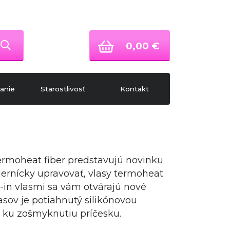
0,00 €
anie
Starostlivosť
Kontakt
 termoheat fiber predstavujú novinku
ernícky upravovať, vlasy termoheat
p-in vlasmi sa vám otvárajú nové
asov je potiahnutý silikónovou
a ku zošmyknutiu príčesku.