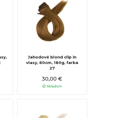
asy,
Jahodové blond clip in
2
vlasy, 60cm, 180g, farba
27
30,00 €
Skladom