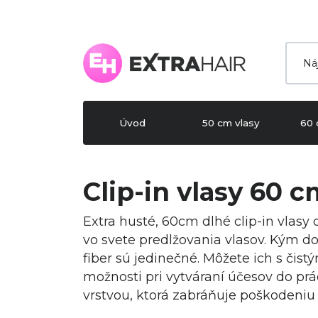
Úvod
50 cm vlasy
60 
Clip-in vlasy 60 c
Extra husté, 60cm dlhé clip-in vlasy
vo svete predlžovania vlasov. Kým d
fiber sú jedinečné. Môžete ich s čis
možnosti pri vytváraní účesov do prá
vrstvou, ktorá zabráňuje poškodeniu