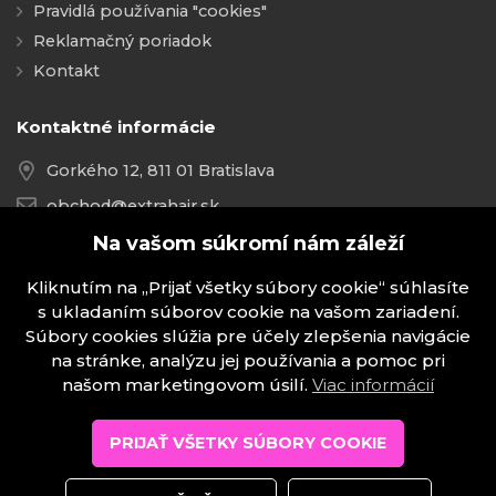
Pravidlá používania "cookies"
Reklamačný poriadok
Kontakt
Kontaktné informácie
Gorkého 12, 811 01 Bratislava
obchod@extrahair.sk
+421 918 021 237
Na vašom súkromí nám záleží
Kliknutím na „Prijať všetky súbory cookie“ súhlasíte
s ukladaním súborov cookie na vašom zariadení.
Súbory cookies slúžia pre účely zlepšenia navigácie
Copyright © 2026 ExtraHair.sk. Všetky práva vyhradené.
na stránke, analýzu jej používania a pomoc pri
Nastavenie cookies
našom marketingovom úsilí.
Viac informácií
PRIJAŤ VŠETKY SÚBORY COOKIE